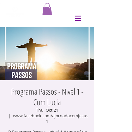
Programa Passos - Nivel 1 -
Com Lucia
Thu, Oct 21
  |  
www.facebook.com/ajornadacomjesus
1
O Programa Passos - nível 1 é uma série